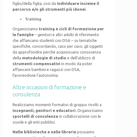
figlio/della figlia, così da
individuare insieme il
percorso e/o gli strumenti più idonei
.
Training
Organizziamo
training e
cicli di formazione per
le famiglie
– genitori e altri adulti di riferimento
che affiancano studenti con DSA – su tematiche
specifiche, concordando, caso per caso, gli oggetti
da approfondire perché acquisiscano conoscenza
della
metodologie di studio
e dell’utilizzo di
strumenti compensativi
in modo da poter
affiancare bambini e ragazzi con DSA,
favorendone l’autonomia.
Altre occasioni di formazione e
consulenza
Realizziamo momenti formativi di gruppo rivolti a
insegnanti, genitori e educatori.
Organizziamo
sportelli di consulenza
in collaborazione con le
scuole e gli enti pubblici.
Nelle biblioteche e nelle librerie
possiamo