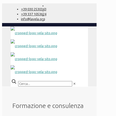
+39 030 2530343
+39 337 1053624
info@lavela.org
✕
Formazione e consulenza