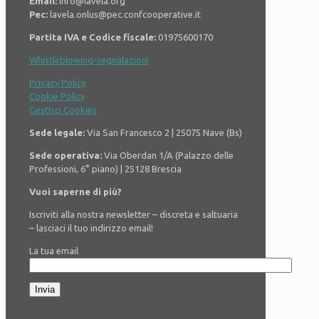
Email:
info@lavela.org
Pec:
lavela.onlus@pec.confcooperative.it
Partita IVA e Codice fiscale:
01975600170
Whistleblowing-segnalazioni
Privacy Policy
Cookie Policy
Gestisci Cookies
Sede legale:
Via San Francesco 2 | 25075 Nave (Bs)
Sede operativa:
Via Oberdan 1/A
(Palazzo delle
Professioni, 6° piano) |
25128 Brescia
Vuoi saperne di più?
Iscriviti alla nostra newsletter – discreta e saltuaria
– lasciaci il tuo indirizzo email!
La tua email