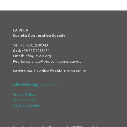
LA VELA
Società Cooperativa Sociale
Tel:
+39 030 2530343
Cell:
+39 337 1053624
Email:
info@lavela.org
Pec:
lavela.onlus@pec.confcooperative.it
Partita IVA e Codice fiscale:
01975600170
Whistleblowing-segnalazioni
Privacy Policy
Cookie Policy
Gestisci Cookies