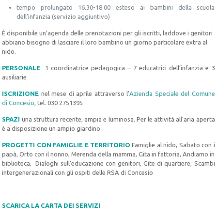
tempo prolungato 16.30-18.00 esteso ai bambini della scuola
dell’infanzia (servizio aggiuntivo)
È disponibile un’agenda delle prenotazioni per gli iscritti, laddove i genitori
abbiano bisogno di lasciare il loro bambino un giorno particolare extra al
nido.
PERSONALE
1 coordinatrice pedagogica – 7 educatrici dell’infanzia e 3
ausiliarie
ISCRIZIONE
nel mese di aprile attraverso l’
Azienda Speciale del Comune
di Concesio
, tel. 030 2751395
SPAZI
una struttura recente, ampia e luminosa. Per le attività all’aria aperta
è a disposizione un ampio giardino
PROGETTI CON FAMIGLIE E TERRITORIO
Famiglie al nido, Sabato con i
papà, Orto con il nonno, Merenda della mamma, Gita in fattoria, Andiamo in
biblioteca, Dialoghi sull’educazione con genitori, Gite di quartiere, Scambi
intergenerazionali con gli ospiti delle RSA di Concesio
SCARICA LA CARTA DEI SERVIZI